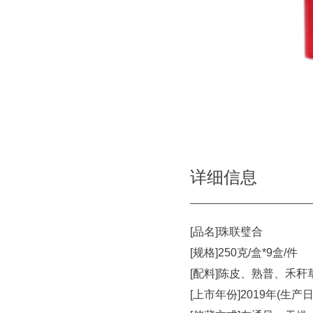
详细信息
[品名]珠联璧合
[规格]250克/盒*9盒/件
[配料]陈皮、熟普、禾秆
[上市年份]2019年(生